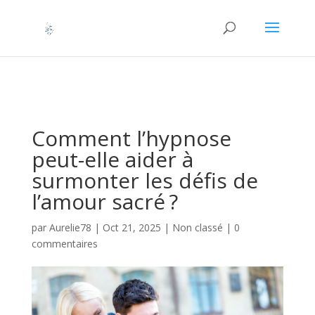
Retrouvez Aurelie HERVAGAULT sur Resalib : annuaire,
référencement et prise de rendez-vous pour les Hypnothérapeutes
Comment l’hypnose
peut-elle aider à
surmonter les défis de
l’amour sacré ?
par
Aurelie78
|
Oct 21, 2025
|
Non classé
|
0
commentaires