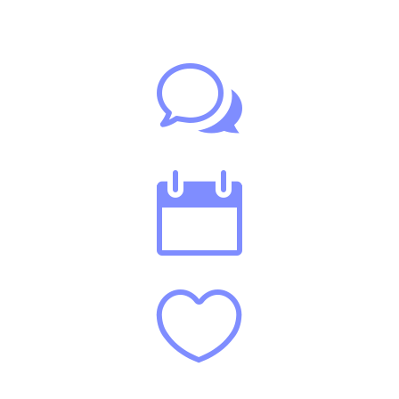
w

