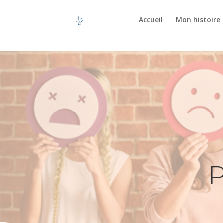
Retrouvez Aurelie HERVAGAULT sur Resalib : annuaire, référencemen
Accueil
Mon histoire
P