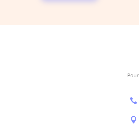
Pour

